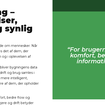
ng –
ser,
g synlig
ende om mennesker. Når
“For bruger
s det af dem, der
komfort, be
 og i oplevelsen af
informati
bliver bygningens data
 drift og brug samles i
mere intelligent,
e af dem, der opholder
ort, bedre flow og
jere og drift betyder