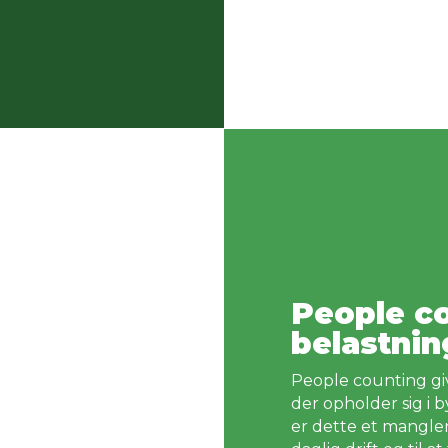
People co
belastni
People counting gi
der opholder sig i
er dette et manglen