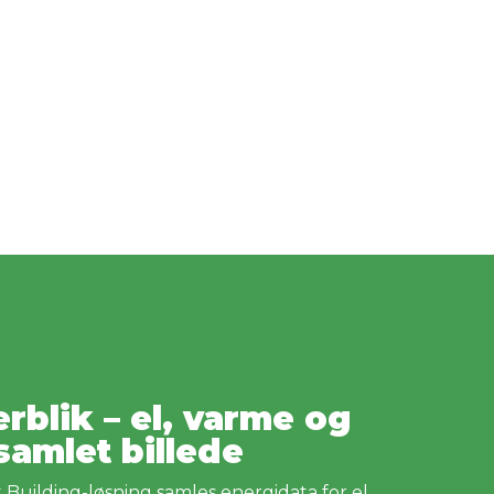
rblik – el, varme og
 samlet billede
uilding-løsning samles energidata for el,