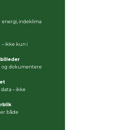
energi, indeklima
 – ikke kun i
sbilleder
rug og dokumentere
et
data – ikke
blik
rer både