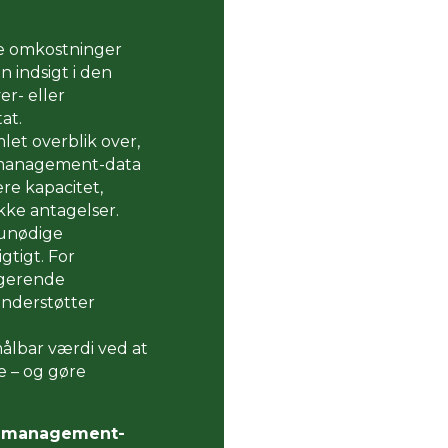
de omkostninger
 indsigt i den
er- eller
at.
let overblik over,
 management-data
re kapacitet,
ikke antagelser.
 unødige
gtigt. For
ngerende
understøtter
lbar værdi ved at
e – og gøre
e management-