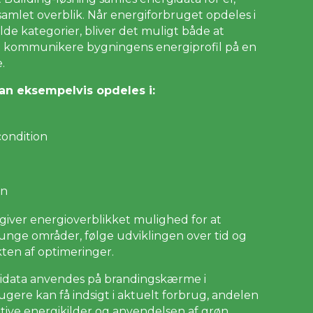
samlet overblik. Når energiforbruget opdeles i
de kategorier, bliver det muligt både at
g kommunikere bygningens energiprofil på en
.
an eksempelvis opdeles i:
condition
en
e giver energioverblikket mulighed for at
tunge områder, følge udviklingen over tid og
en af optimeringer.
idata anvendes på brandingskærme i
gere kan få indsigt i aktuelt forbrug, andelen
native energikilder og anvendelsen af grøn