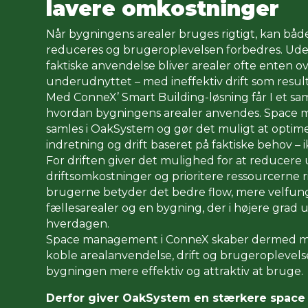
lavere omkostninger
Når bygningens arealer bruges rigtigt, kan bå
reduceres og brugeroplevelsen forbedres. Uden
faktiske anvendelse bliver arealer ofte enten ov
underudnyttet – med ineffektiv drift som result
Med ConneX’ Smart Building-løsning får I et sam
hvordan bygningens arealer anvendes. Space
samles i OakSystem og gør det muligt at optime
indretning og drift baseret på faktiske behov – 
For driften giver det mulighed for at reducere
driftsomkostninger og prioritere ressourcerne ri
brugerne betyder det bedre flow, mere velfu
fællesarealer og en bygning, der i højere grad 
hverdagen.
Space management i ConneX skaber dermed må
koble arealanvendelse, drift og brugeroplevels
bygningen mere effektiv og attraktiv at bruge.
Derfor giver OakSystem en stærkere spac