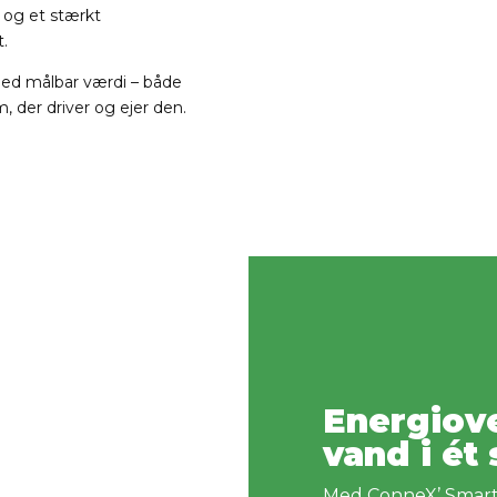
r og et stærkt
t.
med målbar værdi – både
 der driver og ejer den.
Energiove
vand i ét
Med ConneX’ Smart B