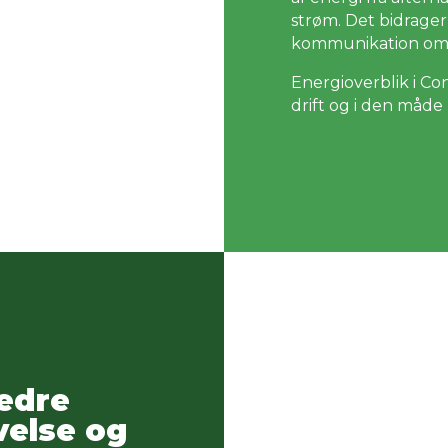
strøm. Det bidrager
kommunikation omk
Energioverblik i C
drift og i den måd
edre
velse og