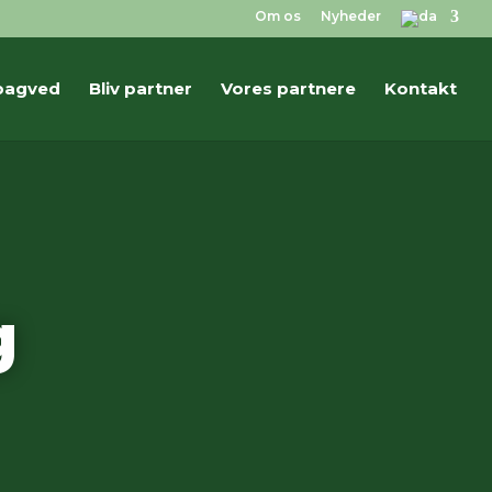
Om os
Nyheder
bagved
Bliv partner
Vores partnere
Kontakt
g