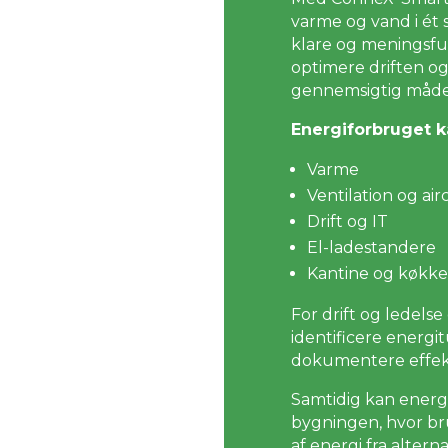
varme og vand i ét 
klare og meningsful
optimere driften o
gennemsigtig måde
Energiforbruget k
Varme
Ventilation og air
Drift og IT
El-ladestandere
Kantine og køkk
For drift og ledels
identificere energi
dokumentere effekt
Samtidig kan energ
bygningen, hvor bru
af energi fra alter